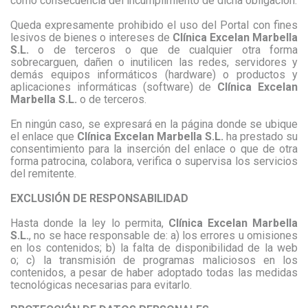
como consecuencia del incumplimiento de dicha obligación.
Queda expresamente prohibido el uso del Portal con fines
lesivos de bienes o intereses de
Clínica Excelan Marbella
S.L.
o de terceros o que de cualquier otra forma
sobrecarguen, dañen o inutilicen las redes, servidores y
demás equipos informáticos (hardware) o productos y
aplicaciones informáticas (software) de
Clínica Excelan
Marbella S.L.
o de terceros.
En ningún caso, se expresará en la página donde se ubique
el enlace que
Clínica Excelan Marbella S.L.
ha prestado su
consentimiento para la inserción del enlace o que de otra
forma patrocina, colabora, verifica o supervisa los servicios
del remitente.
EXCLUSIÓN DE RESPONSABILIDAD
Hasta donde la ley lo permita,
Clínica Excelan Marbella
S.L.
, no se hace responsable de:
a)
los errores u omisiones
en los contenidos;
b)
la falta de disponibilidad de la web
o;
c)
la transmisión de programas maliciosos en los
contenidos, a pesar de haber adoptado todas las medidas
tecnológicas necesarias para evitarlo.