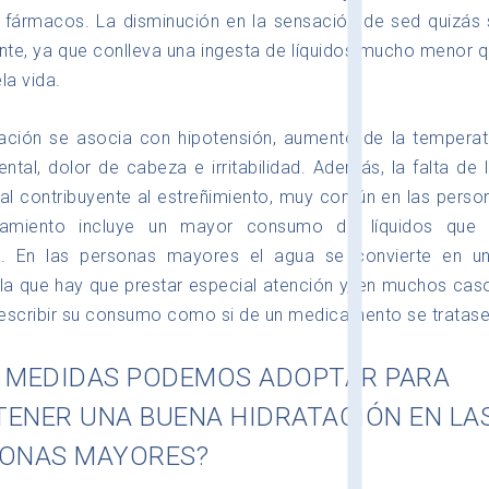
fármacos. La disminución en la sensación de sed quizás s
te, ya que conlleva una ingesta de líquidos mucho menor 
la vida.
ación se asocia con hipotensión, aumento de la temperat
ntal, dolor de cabeza e irritabilidad. Además, la falta de 
ipal contribuyente al estreñimiento, muy común en las pers
tamiento incluye un mayor consumo de líquidos que e
mo. En las personas mayores el agua se convierte en u
la que hay que prestar especial atención y, en muchos caso
escribir su consumo como si de un medicamento se tratase
 MEDIDAS PODEMOS ADOPTAR PARA
ENER UNA BUENA HIDRATACIÓN EN LA
ONAS MAYORES?
1