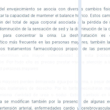
del envejecimiento se asocia con diversos cambios fisi
ar la capacidad de mantener el balance hídrico. Estos cam
ión del total de agua corporal asociada a la pérdida d
 disminución de la sensación de sed y la disminución de la
s para concentrar la orina. La deshidratación es e
lítico más frecuente en las personas mayores, también l
los tratamientos farmacológicos propios de las pers
eterminan una mayor vulnerabilidad de esta poblac
ión. Por todo ello es preciso prestar mucha atención a l
las personas mayores.
 mayores pierden demasiada agua por la orina, a pesar d
hos materiales de desecho. Por lo tanto, necesitarán m
 misma cantidad de urea o sodio. Estos cambios en 
a se modifican también por la presencia de algunas 
ertensión arterial, enfermedades cardio y cerebrovascula