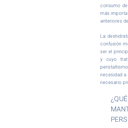
consumo de 
más importan
anteriores de
La deshidrat
confusión me
ser el princ
y cuyo tra
peristaltis
necesidad a 
necesario pr
¿QUÉ
MANT
PERS