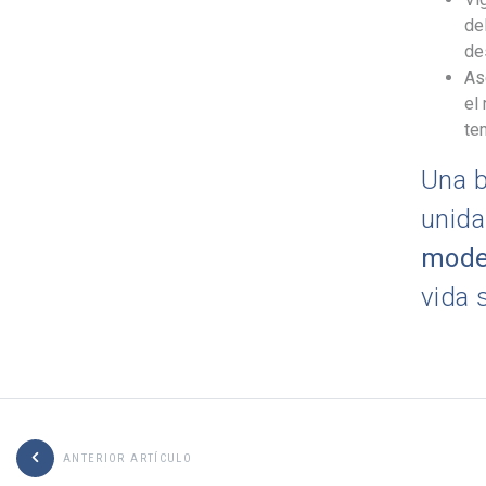
de
des
As
el
te
Una b
unida
mode
vida 
ANTERIOR ARTÍCULO