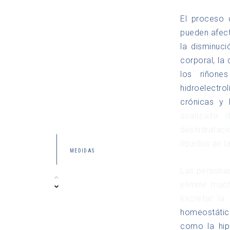
El proceso 
pueden afect
la disminuc
corporal, la
los riñone
hidroelectro
crónicas y 
avanzada d
deshidratac
líquidos de 
MEDIDAS
Las personas
elimine muc
excretar la
homeostátic
como la hip