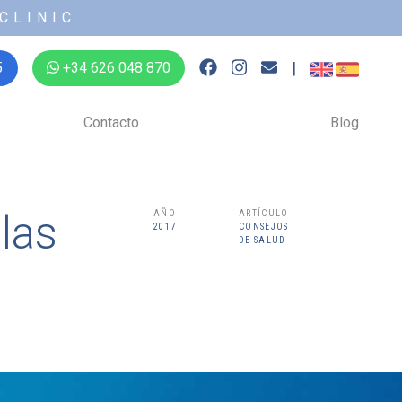
CLINIC
|
5
+34 626 048 870
Contacto
Blog
las
AÑO
ARTÍCULO
2017
CONSEJOS
DE SALUD