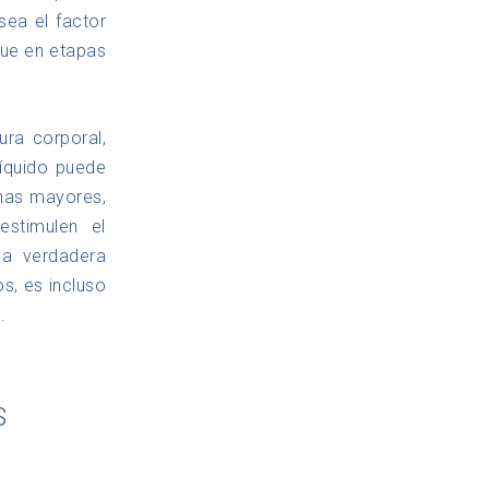
ea el factor
que en etapas
ura corporal,
líquido puede
onas mayores,
stimulen el
na verdadera
s, es incluso
.
S