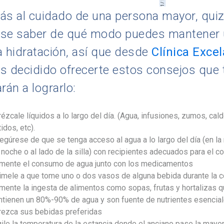
1/
tás al cuidado de una persona mayor, quiz
ese saber de qué modo puedes mantener
 hidratación, así que desde
Clínica Exce
 decidido ofrecerte estos consejos que 
rán a lograrlo:
ézcale líquidos a lo largo del día. (Agua, infusiones, zumos, cald
idos, etc).
egúrese de que se tenga acceso al agua a lo largo del día (en la
 noche o al lado de la silla) con recipientes adecuados para el 
mente el consumo de agua junto con los medicamentos
imele a que tome uno o dos vasos de alguna bebida durante la c
mente la ingesta de alimentos como sopas, frutas y hortalizas 
ntienen un 80%-90% de agua y son fuente de nutrientes esencial
rezca sus bebidas preferidas
gile la temperatura de la estancia donde el anciano pase la mayor