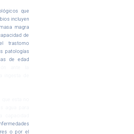
ológicos que
bios incluyen
e masa magra
 capacidad de
l trastorno
as patologías
onas de edad
ión ante la
a ingesta de
e que esta no
ás agua para
la capacidad
enfermedades
res o por el