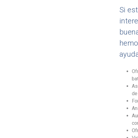
Si es
inter
buena
hemos
ayuda
Ofr
bat
As
de
Fo
An
Au
co
Of
Vi