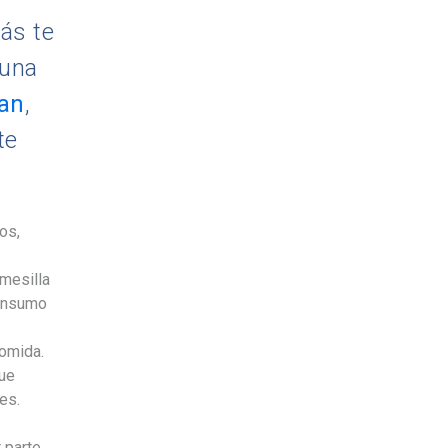
ás te
 una
lan
,
te
os,
 mesilla
consumo
omida.
que
es.
 parte