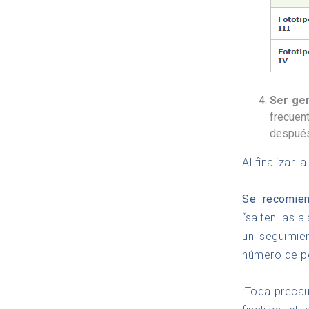
Ser ge
frecuen
después
Al finalizar l
Se recomien
“salten las 
un seguimie
número de p
¡Toda preca