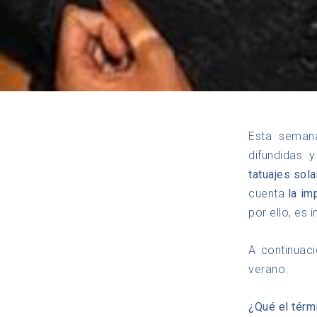
Esta seman
difundidas 
tatuajes sol
cuenta
la im
por ello, es 
A continuac
verano.
¿Qué el térmi