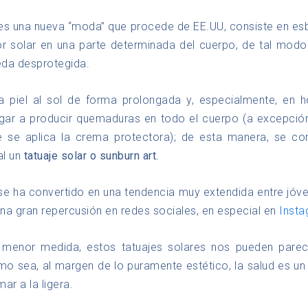
es una nueva “moda” que procede de EE.UU, consiste en e
r solar en una parte determinada del cuerpo, de tal modo
ueda desprotegida.
a piel al sol de forma prolongada y, especialmente, en ho
gar a producir quemaduras en todo el cuerpo (a excepció
 se aplica la crema protectora); de esta manera, se c
al un
tatuaje solar o sunburn art.
e ha convertido en una tendencia muy extendida entre jó
na gran repercusión en redes sociales, en especial en
Inst
menor medida, estos tatuajes solares nos pueden parecer
o sea, al margen de lo puramente estético, la salud es u
r a la ligera.