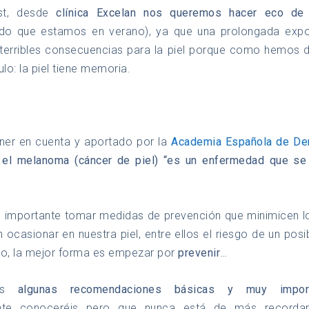
st, desde
clínica Excelan nos queremos hacer eco de 
do que estamos en verano), ya que una prolongada expos
terribles consecuencias para la piel porque como hemos di
ulo: la piel tiene memoria.
ner en cuenta y aportado por la
Academia Española de De
el melanoma (cáncer de piel) “es un enfermedad que se t
e importante tomar medidas de prevención que minimicen l
n ocasionar en nuestra piel, entre ellos el riesgo de un pos
llo, la mejor forma es empezar por
prevenir
…
mos
algunas recomendaciones básicas y muy import
nte conoceréis pero que nunca está de más recorda