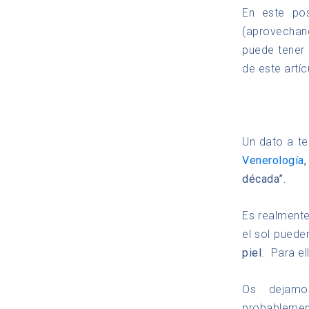
En este po
(aprovechan
puede tener 
de este artíc
Un dato a te
Venerología
,
década”.
Es realment
el sol puede
piel
. Para e
Os deja
probableme