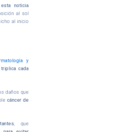
esta noticia
ición al sol
cho al inicio
rmatología y
riplica cada
os daños que
ible
cáncer de
antes
, que
r
para evitar