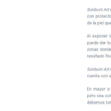
Sunburn Art
con protecto
de la piel q
Al exponer l
puede dar lu
zonas donde
resultado fin
Sunburn Art
s
cuenta con u
En mayor o 
pero sea com
debemos toma