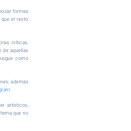
sbozar formas
 que el resto
ras críticas,
n de aquellas
onsigue como
venes, además
agram
.
 artísticos,
n tema que no