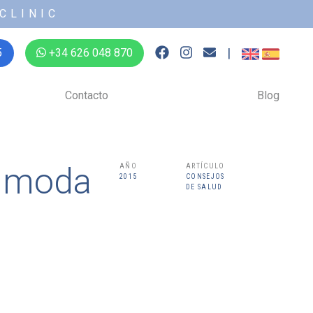
CLINIC
|
5
+34 626 048 870
Contacto
Blog
a moda
AÑO
ARTÍCULO
2015
CONSEJOS
DE SALUD