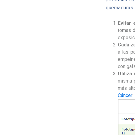
quemaduras 
Evitar 
tomas d
exposic
Cada zo
a las p
empeines
con gaf
Utiliza
misma p
más alt
Cáncer
: