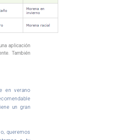
 una aplicación
ente. También
e en verano
 recomendable
iene un gran
vo, queremos